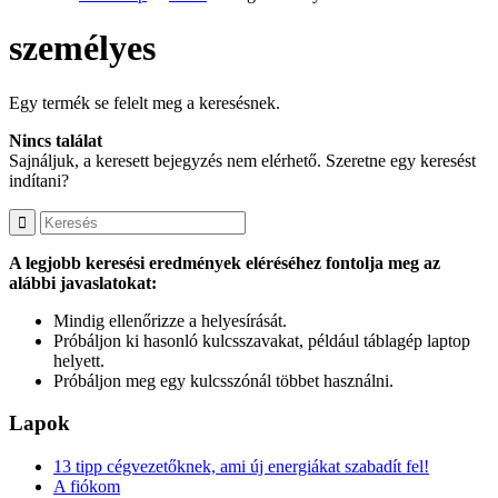
személyes
Egy termék se felelt meg a keresésnek.
Nincs találat
Sajnáljuk, a keresett bejegyzés nem elérhető. Szeretne egy keresést
indítani?
A legjobb keresési eredmények eléréséhez fontolja meg az
alábbi javaslatokat:
Mindig ellenőrizze a helyesírását.
Próbáljon ki hasonló kulcsszavakat, például táblagép laptop
helyett.
Próbáljon meg egy kulcsszónál többet használni.
Lapok
13 tipp cégvezetőknek, ami új energiákat szabadít fel!
A fiókom