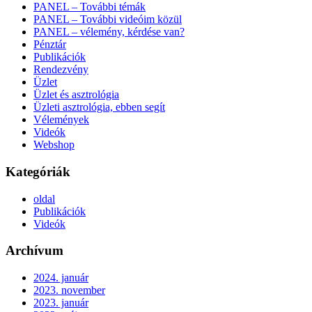
PANEL – További témák
PANEL – További videóim közül
PANEL – vélemény, kérdése van?
Pénztár
Publikációk
Rendezvény
Üzlet
Üzlet és asztrológia
Üzleti asztrológia, ebben segít
Vélemények
Videók
Webshop
Kategóriák
oldal
Publikációk
Videók
Archívum
2024. január
2023. november
2023. január