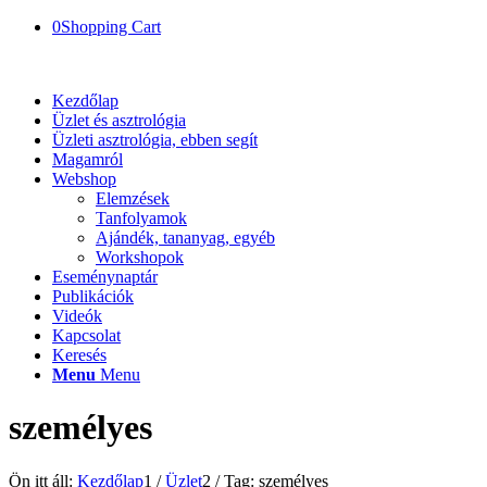
0
Shopping Cart
Kezdőlap
Üzlet és asztrológia
Üzleti asztrológia, ebben segít
Magamról
Webshop
Elemzések
Tanfolyamok
Ajándék, tananyag, egyéb
Workshopok
Eseménynaptár
Publikációk
Videók
Kapcsolat
Keresés
Menu
Menu
személyes
Ön itt áll:
Kezdőlap
1
/
Üzlet
2
/
Tag: személyes