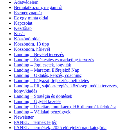
Adatvédelem
Bemutatkozom, magamról
Eseménynaptár
Ez egy minta oldal
Kapcsolat
Kezdőlap
Kosár
Köszönő oldal
Köszönöm, 13 tipp
Köszönöm, hírlevél
Landing – Bevétel tervezés
Landing – Értékesítés és marketing tervezés
Landing – Jogi esetek, jogviták
Landing – Maratoni Előrejelző Nap
Landing – Oktatás, képzés, coaching
Landing – Pályázat, fejlesztés, befektetés
Landing – PR, sajtó szereplés, közösségi média tervezés,
könyvkiadás
Landing – Stratégia és döntések
Landing – Ügyfél kezelés
Landing – Üzlettárs, munkaerő, HR dilemmák feloldása
Landing – Vállalati pénzügyek
Newsletter
PANEL – termék fejléc
PANEL – termékek, 2025 előrejelző nap kategória