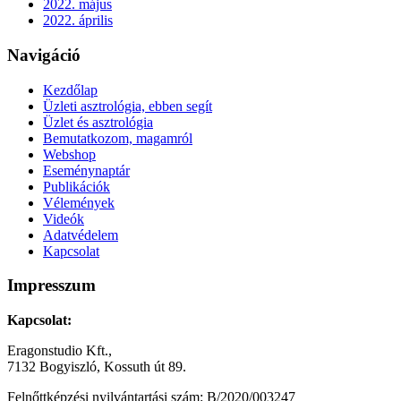
2022. május
2022. április
Navigáció
Kezdőlap
Üzleti asztrológia, ebben segít
Üzlet és asztrológia
Bemutatkozom, magamról
Webshop
Eseménynaptár
Publikációk
Vélemények
Videók
Adatvédelem
Kapcsolat
Impresszum
Kapcsolat:
Eragonstudio Kft.,
7132 Bogyiszló, Kossuth út 89.
Felnőttképzési nyilvántartási szám: B/2020/003247