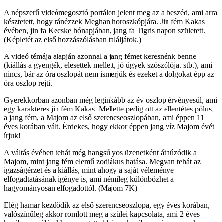
A népszerű videómegosztó portálon jelent meg az a beszéd, ami arra
késztetett, hogy ránézzek Meghan horoszkópjára. Jin fém Kakas
évében, jin fa Kecske hónapjában, jang fa Tigris napon született.
(Képletét az első hozzászólásban találjátok.)
A videó témája alapján azonnal a jang fémet keresnénk benne
(kiállás a gyengék, elesettek mellett, jó ügyek szószólója. stb.), ami
nincs, bár az óra oszlopát nem ismerjük és ezeket a dolgokat épp az
óra oszlop rejti.
Gyerekkorban azonban még leginkább az év oszlop érvényesül, ami
egy karakteres jin fém Kakas. Mellette pedig ott az ellentétes pólus,
a jang fém, a Majom az első szerencseoszlopában, ami éppen 11
éves korában vált. Érdekes, hogy ekkor éppen jang víz Majom évét
írjuk!
A váltás évében tehát még hangsúlyos üzenetként áthúzódik a
Majom, mint jang fém elemű zodiákus hatása. Megvan tehát az
igazságérzet és a kiállás, mint ahogy a saját véleménye
elfogadtatásának igénye is, ami némileg különbözhet a
hagyományosan elfogadottól. (Majom 7K)
Elég hamar kezdődik az első szerencseoszlopa, egy éves korában,
valószínűleg akkor romlott meg a szülei kapcsolata, ami 2 éves