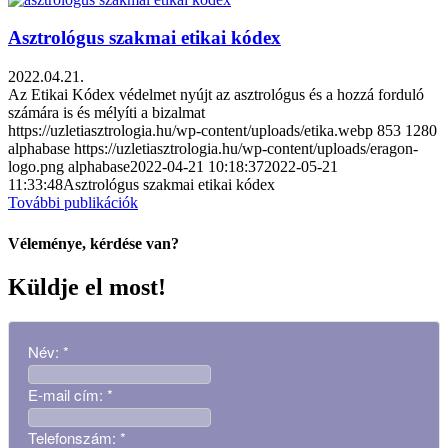
Asztrológus szakmai etikai kódex
2022.04.21.
Az Etikai Kódex védelmet nyújt az asztrológus és a hozzá forduló
számára is és mélyíti a bizalmat
https://uzletiasztrologia.hu/wp-content/uploads/etika.webp
853
1280
alphabase
https://uzletiasztrologia.hu/wp-content/uploads/eragon-
logo.png
alphabase
2022-04-21 10:18:37
2022-05-21
11:33:48
Asztrológus szakmai etikai kódex
További publikációk
Véleménye, kérdése van?
Küldje el most!
Név:
*
E-mail cím:
*
Telefonszám:
*