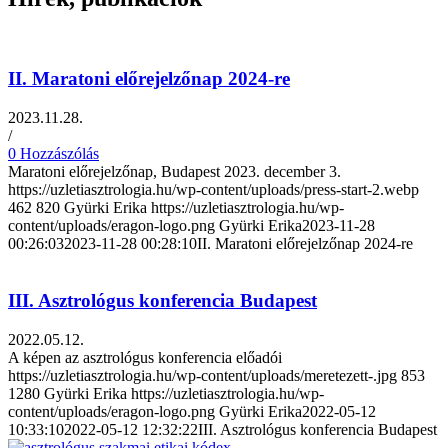
II. Maratoni előrejelzőnap 2024-re
2023.11.28.
/
0 Hozzászólás
Maratoni előrejelzőnap, Budapest 2023. december 3.
https://uzletiasztrologia.hu/wp-content/uploads/press-start-2.webp
462
820
Gyürki Erika
https://uzletiasztrologia.hu/wp-
content/uploads/eragon-logo.png
Gyürki Erika
2023-11-28
00:26:03
2023-11-28 00:28:10
II. Maratoni előrejelzőnap 2024-re
III. Asztrológus konferencia Budapest
2022.05.12.
A képen az asztrológus konferencia előadói
https://uzletiasztrologia.hu/wp-content/uploads/meretezett-.jpg
853
1280
Gyürki Erika
https://uzletiasztrologia.hu/wp-
content/uploads/eragon-logo.png
Gyürki Erika
2022-05-12
10:33:10
2022-05-12 12:32:22
III. Asztrológus konferencia Budapest