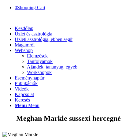
0
Shopping Cart
Kezdőlap
Üzlet és asztrológia
Üzleti asztrológia, ebben segít
Magamról
Webshop
Elemzések
Tanfolyamok
Ajándék, tananyag, egyéb
Workshopok
Eseménynaptár
Publikációk
Videók
Kapcsolat
Keresés
Menu
Menu
Meghan Markle sussexi hercegné