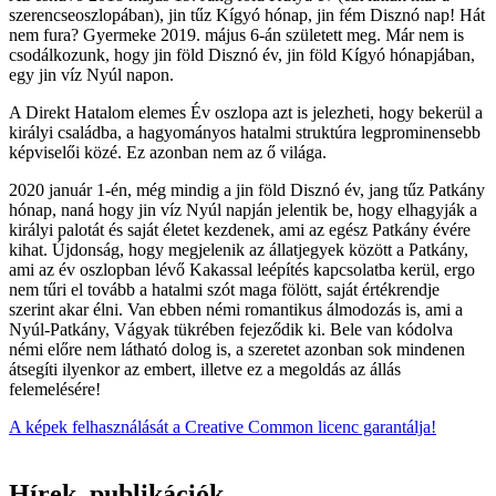
szerencseoszlopában), jin tűz Kígyó hónap, jin fém Disznó nap! Hát
nem fura? Gyermeke 2019. május 6-án született meg. Már nem is
csodálkozunk, hogy jin föld Disznó év, jin föld Kígyó hónapjában,
egy jin víz Nyúl napon.
A Direkt Hatalom elemes Év oszlopa azt is jelezheti, hogy bekerül a
királyi családba, a hagyományos hatalmi struktúra legprominensebb
képviselői közé. Ez azonban nem az ő világa.
2020 január 1-én, még mindig a jin föld Disznó év, jang tűz Patkány
hónap, naná hogy jin víz Nyúl napján jelentik be, hogy elhagyják a
királyi palotát és saját életet kezdenek, ami az egész Patkány évére
kihat. Újdonság, hogy megjelenik az állatjegyek között a Patkány,
ami az év oszlopban lévő Kakassal leépítés kapcsolatba kerül, ergo
nem tűri el tovább a hatalmi szót maga fölött, saját értékrendje
szerint akar élni. Van ebben némi romantikus álmodozás is, ami a
Nyúl-Patkány, Vágyak tükrében fejeződik ki. Bele van kódolva
némi előre nem látható dolog is, a szeretet azonban sok mindenen
átsegíti ilyenkor az embert, illetve ez a megoldás az állás
felemelésére!
A képek felhasználását a Creative Common licenc garantálja!
Hírek, publikációk