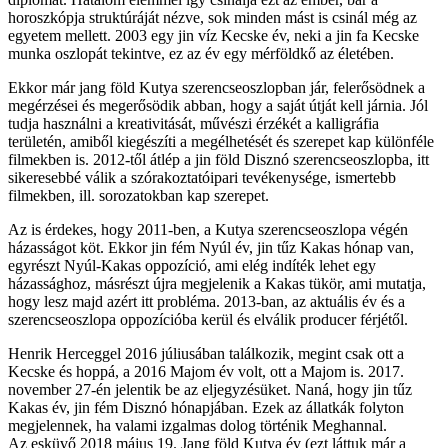
horoszkópja struktúráját nézve, sok minden mást is csinál még az
egyetem mellett. 2003 egy jin víz Kecske év, neki a jin fa Kecske
munka oszlopát tekintve, ez az év egy mérföldkő az életében.
Ekkor már jang föld Kutya szerencseoszlopban jár, felerősödnek a
megérzései és megerősödik abban, hogy a saját útját kell járnia. Jól
tudja használni a kreativitását, művészi érzékét a kalligráfia
területén, amiből kiegészíti a megélhetését és szerepet kap különféle
filmekben is. 2012-től átlép a jin föld Disznó szerencseoszlopba, itt
sikeresebbé válik a szórakoztatóipari tevékenysége, ismertebb
filmekben, ill. sorozatokban kap szerepet.
Az is érdekes, hogy 2011-ben, a Kutya szerencseoszlopa végén
házasságot köt. Ekkor jin fém Nyúl év, jin tűz Kakas hónap van,
egyrészt Nyúl-Kakas oppozíció, ami elég indíték lehet egy
házassághoz, másrészt újra megjelenik a Kakas tükör, ami mutatja,
hogy lesz majd azért itt probléma. 2013-ban, az aktuális év és a
szerencseoszlopa oppozícióba kerül és elválik producer férjétől.
Henrik Herceggel 2016 júliusában találkozik, megint csak ott a
Kecske és hoppá, a 2016 Majom év volt, ott a Majom is. 2017.
november 27-én jelentik be az eljegyzésüket. Naná, hogy jin tűz
Kakas év, jin fém Disznó hónapjában. Ezek az állatkák folyton
megjelennek, ha valami izgalmas dolog történik Meghannal.
Az esküvő 2018 május 19. Jang föld Kutya év (ezt láttuk már a