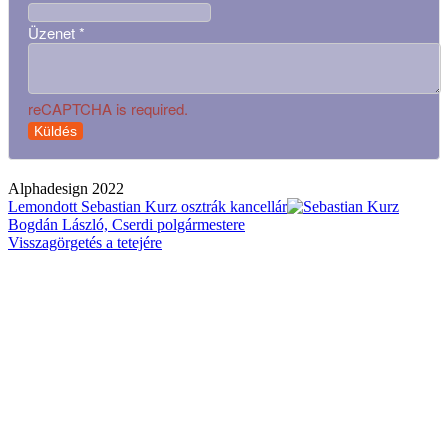
Üzenet
*
reCAPTCHA is required.
Küldés
Alphadesign 2022
Lemondott Sebastian Kurz osztrák kancellár
Bogdán László, Cserdi polgármestere
Visszagörgetés a tetejére