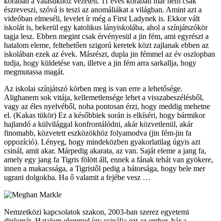
korában a válásukhoz vezetett. 11 éves korában már nem csak
észreveszi, szóvá is teszi az anomáliákat a világban. Amint azt a
videóban elmeséli, levelet ír még a First Ladynek is. Ekkor vált
iskolát is, bekerül egy katolikus lányiskolába, ahol a színjátszókör
tagja lesz. Ebben megint csak érvényesül a jin fém, ami egyrészt a
hatalom eleme, feltehetően szigorú keretek közt zajlanak ebben az
iskolában ezek az évek. Másrészt, dupla jin fémmel az év oszlopban
tudja, hogy küldetése van, illetve a jin fém arra sarkallja, hogy
megmutassa magát.
Az iskolai színjátszó körben meg is van erre a lehetősége.
Alighanem sok vitája, kellemetlensége lehet a visszabeszélésből,
vagy az éles nyelvéből, noha pontosan érzi, hogy meddig mehetne
el. (Kakas tükör) Ez a későbbiek során is elkíséri, hogy bármikor
hajlandó a külvilággal konfrontálódni, akár közvetlenül, akár
finomabb, közvetett eszközökhöz folyamodva (jin fém-jin fa
oppozíció). Lényeg, hogy mindeközben gyakorlatilag úgyis azt
csinál, amit akar. Márpedig akarata, az van. Saját eleme a jang fa,
amely egy jang fa Tigris fölött áll, ennek a fának tehát van gyökere,
innen a makacssága, a Tigristől pedig a bátorsága, hogy bele mer
ugrani dolgokba. Ha ő valamit a fejébe vesz …
Nemzetközi kapcsolatok szakon, 2003-ban szerez egyetemi
diplomát. Hatalom elemmel így csinálja ezt az ember, bár a